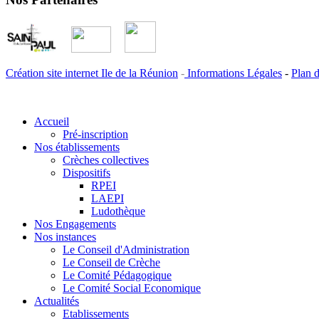
Création site internet Ile de la Réunion
-
Informations Légales
-
Plan d
Accueil
Pré-inscription
Nos établissements
Crèches collectives
Dispositifs
RPEI
LAEPI
Ludothèque
Nos Engagements
Nos instances
Le Conseil d'Administration
Le Conseil de Crèche
Le Comité Pédagogique
Le Comité Social Economique
Actualités
Etablissements