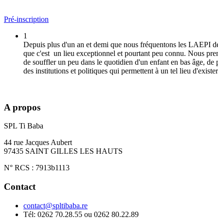
Pré-inscription
1
Depuis plus d'un an et demi que nous fréquentons les LAEPI de St
que c'est un lieu exceptionnel et pourtant peu connu.
Nous pren
de souffler un peu dans le quotidien d'un enfant en bas âge, de p
des institutions et politiques qui permettent à un tel lieu d'exis
Marie ( maman d'une petite de 24 mois)
A propos
SPL Ti Baba
44 rue Jacques Aubert
97435 SAINT GILLES LES HAUTS
N° RCS : 7913b1113
Contact
contact@spltibaba.re
Tél: 0262 70.28.55 ou 0262 80.22.89