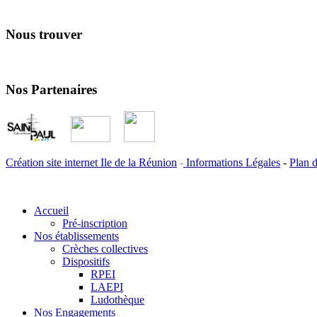
Nous trouver
Nos Partenaires
Création site internet Ile de la Réunion
-
Informations Légales
-
Plan d
Accueil
Pré-inscription
Nos établissements
Crèches collectives
Dispositifs
RPEI
LAEPI
Ludothèque
Nos Engagements