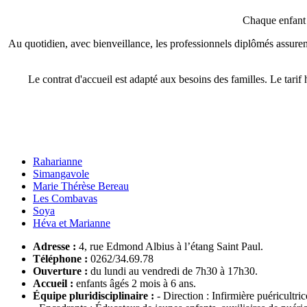
Chaque enfant e
Au quotidien, avec bienveillance, les professionnels diplômés assurent
Le contrat d'accueil est adapté aux besoins des familles. Le tarif 
Raharianne
Simangavole
Marie Thérèse Bereau
Les Combavas
Soya
Héva et Marianne
Adresse :
4, rue Edmond Albius à l’étang Saint Paul.
Téléphone :
0262/34.69.78
Ouverture :
du lundi au vendredi de 7h30 à 17h30.
Accueil :
enfants âgés 2 mois à 6 ans.
Équipe pluridisciplinaire
:
- Direction : Infirmière puéricultri