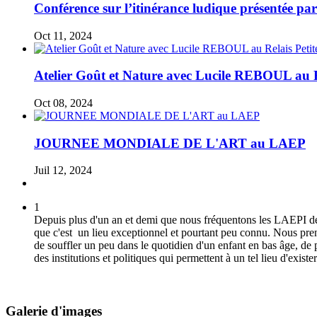
Conférence sur l’itinérance ludique présentée 
Oct 11, 2024
Atelier Goût et Nature avec Lucile REBOUL au R
Oct 08, 2024
JOURNEE MONDIALE DE L'ART au LAEP
Juil 12, 2024
1
Depuis plus d'un an et demi que nous fréquentons les LAEPI de St
que c'est un lieu exceptionnel et pourtant peu connu.
Nous pren
de souffler un peu dans le quotidien d'un enfant en bas âge, de p
des institutions et politiques qui permettent à un tel lieu d'exis
Marie ( maman d'une petite de 24 mois)
Galerie d'images